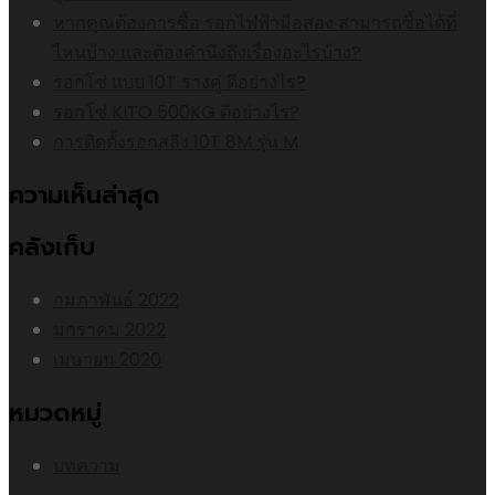
หากคุณต้องการซื้อ รอกไฟฟ้ามือสอง สามารถซื้อได้ที่
ไหนบ้าง และต้องคำนึงถึงเรื่องอะไรบ้าง?
รอกโซ่ แบบ 10T รางคู่ ดีอย่างไร?
รอกโซ่ KITO 500KG ดีอย่างไร?
การติดตั้งรอกสลิง 10T 8M รุ่น M
ความเห็นล่าสุด
คลังเก็บ
กุมภาพันธ์ 2022
มกราคม 2022
เมษายน 2020
หมวดหมู่
บทความ