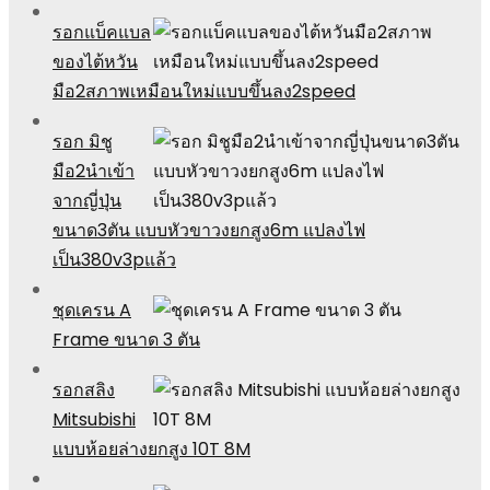
รอกแบ็คแบล
ของไต้หวัน
มือ2สภาพเหมือนใหม่แบบขึ้นลง2speed
รอก มิชู
มือ2นำเข้า
จากญี่ปุ่น
ขนาด3ตัน แบบหัวขาวงยกสูง6m แปลงไฟ
เป็น380v3pแล้ว
ชุดเครน A
Frame ขนาด 3 ตัน
รอกสลิง
Mitsubishi
แบบห้อยล่างยกสูง 10T 8M