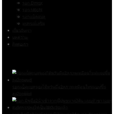
รอก Dmax
รอก Nitchi
รอกแบ็คแบล
อุปกรณ์เสริม
เกี่ยวกับเรา
บทความ
ติดต่อเรา
สินค้า
รอกแบ็คแบลของไต้หวันมือ2สภาพเหมือนใหม่แบบขึ้น
ลง2speed