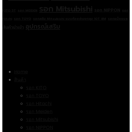
รอก Mitsubishi
รอก NIPPON
KITO 5T
รอก MEIDEN
รอก
Nitchi
รอก TOYO
รอกสลิง Mitsubishi แบบห้อยล่างยกสูง 10T 8M
รอกแบ็คแบล
อุปกรณ์เสริม
สินค้านำเข้า
เมนู
Home
สินค้า
รอก KITO
รอก TOYO
รอก Hitachi
รอก Meiden
รอก Mitsubishi
รอก NIPPON