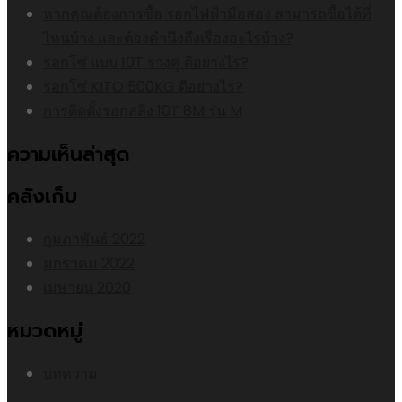
หากคุณต้องการซื้อ รอกไฟฟ้ามือสอง สามารถซื้อได้ที่
ไหนบ้าง และต้องคำนึงถึงเรื่องอะไรบ้าง?
รอกโซ่ แบบ 10T รางคู่ ดีอย่างไร?
รอกโซ่ KITO 500KG ดีอย่างไร?
การติดตั้งรอกสลิง 10T 8M รุ่น M
ความเห็นล่าสุด
คลังเก็บ
กุมภาพันธ์ 2022
มกราคม 2022
เมษายน 2020
หมวดหมู่
บทความ