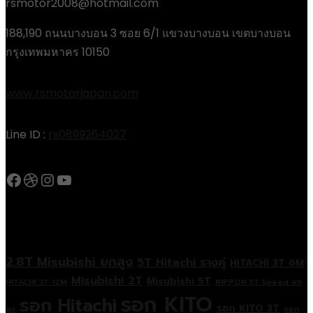
rsmotor2008@hotmail.com
188,190 ถนนบางบอน 3 ซอย 6/1 แขวงบางบอน เขตบางบอน
กรุงเทพมหาคร 10150
www.rsmotorjapan.com
Line ID :
rs0899264027
Facebook
Dribbble
Instagram
YouTube
Popular Tags
2.8T Misubishi ยกสูง
5T Hitachi รางคู่
HITACHI 3T 6M
Misubishi 2T
Misubishi 5T
HITACHI 3T 12M
NIPPON 5T Speed ยก
รอก KITO
รอก Hitachi
รอก KITO 3T
สูง
รอก