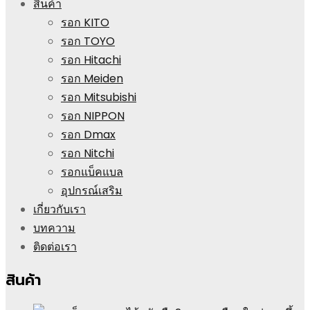
สินค้า
รอก KITO
รอก TOYO
รอก Hitachi
รอก Meiden
รอก Mitsubishi
รอก NIPPON
รอก Dmax
รอก Nitchi
รอกแบ็คแบล
อุปกรณ์เสริม
เกี่ยวกับเรา
บทความ
ติดต่อเรา
สินค้า