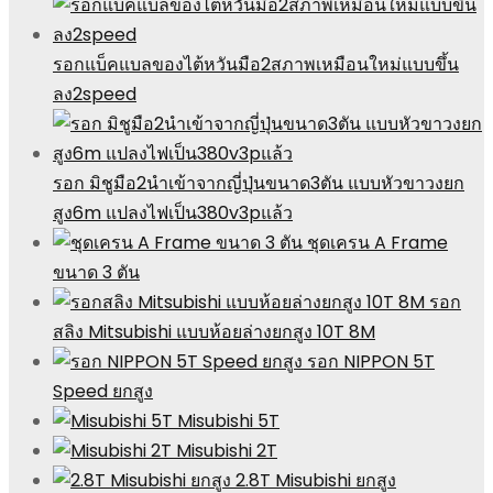
รอกแบ็คแบลของไต้หวันมือ2สภาพเหมือนใหม่แบบขึ้น
ลง2speed
รอก มิชูมือ2นำเข้าจากญี่ปุ่นขนาด3ตัน แบบหัวขาวงยก
สูง6m แปลงไฟเป็น380v3pแล้ว
ชุดเครน A Frame
ขนาด 3 ตัน
รอก
สลิง Mitsubishi แบบห้อยล่างยกสูง 10T 8M
รอก NIPPON 5T
Speed ยกสูง
Misubishi 5T
Misubishi 2T
2.8T Misubishi ยกสูง